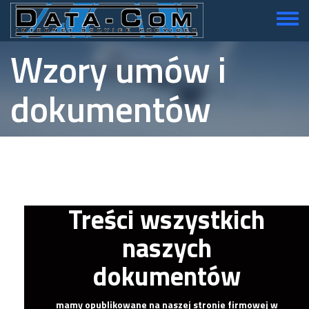
Przejdź
do
Toggle
treści
menu
Wzory umów i
dokumentów
Treści wszystkich
naszych
dokumentów
mamy opublikowane na naszej stronie firmowej w