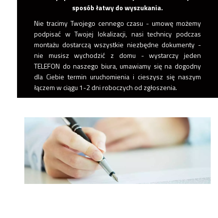
sposób łatwy do wyszukania.
Nie tracimy Twojego cennego czasu - umowę możemy
podpisać w Twojej lokalizacji, nasi technicy podczas
montażu dostarczą wszystkie niezbędne dokumenty -
nie musisz wychodzić z domu - wystarczy jeden
TELEFON
do naszego biura, umawiamy się na dogodny
dla Ciebie termin uruchomienia i cieszysz się naszym
łączem w ciągu 1-2 dni roboczych od zgłoszenia.