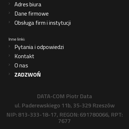
Adres biura
Dane firmowe
Obsługa firm i instytucji
Inne linki:
Pytania i odpowiedzi
Kontakt
O nas
ZADZWOŃ
DATA-COM Piotr Data
ul. Paderewskiego 11b, 35-329 Rzeszów
NIP: 813-333-18-17, REGON: 691780066, RPT:
7677